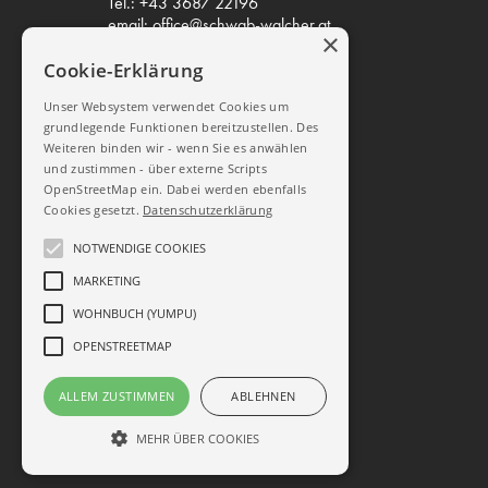
Tel.:
+43 3687 22196
email:
office@schwab-walcher.at
×
Cookie-Erklärung
Mo-Do 08.00 – 12.00 / 14.00 –
18.00
Unser Websystem verwendet Cookies um
Freitag 08.00 – 12.00 / 14.00 –
grundlegende Funktionen bereitzustellen. Des
17.00
Weiteren binden wir - wenn Sie es anwählen
und zustimmen - über externe Scripts
OpenStreetMap ein. Dabei werden ebenfalls
SOCIAL MEDIA
Cookies gesetzt.
Datenschutzerklärung
NOTWENDIGE COOKIES
Schwab-Walcher Möbel
MARKETING
WOHNBUCH (YUMPU)
schwab_walcher
OPENSTREETMAP
Datenschutz
ALLEM ZUSTIMMEN
ABLEHNEN
Impressum
AGB
MEHR ÜBER COOKIES