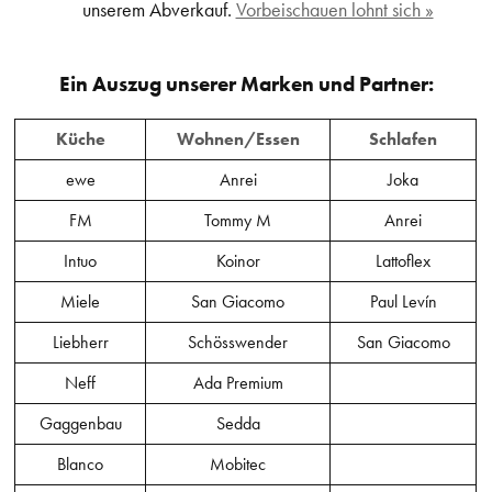
unserem Abverkauf.
Vorbeischauen lohnt sich »
Ein Auszug unserer Marken und Partner:
Küche
Wohnen/Essen
Schlafen
ewe
Anrei
Joka
FM
Tommy M
Anrei
Intuo
Koinor
Lattoflex
Miele
San Giacomo
Paul Levín
Liebherr
Schösswender
San Giacomo
Neff
Ada Premium
Gaggenbau
Sedda
Blanco
Mobitec