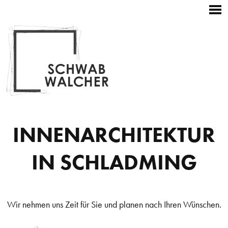
Startseite
Hauptnavigation
Zum
Kontakt
Weitere
+43 3687 22196
Inhalt
Navigation
Skip
to
content
INNENARCHITEKTUR
IN SCHLADMING
Wir nehmen uns Zeit für Sie und planen nach Ihren Wünschen.