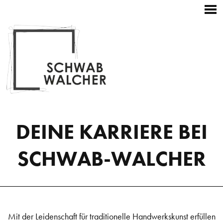
Startseite
Hauptnavigation
Zum
Kontakt
Weitere
+43 3687 22196
Inhalt
Navigation
Skip
to
content
DEINE KARRIERE BEI
SCHWAB-WALCHER
Mit der Leidenschaft für traditionelle Handwerkskunst erfüllen