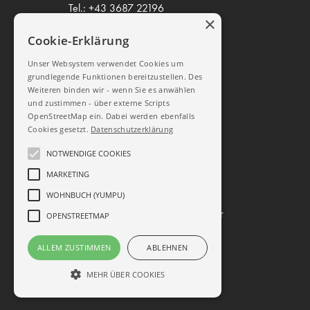
Tel.:
+43 3687 22196
×
email:
office@schwab-walcher.at
Cookie-Erklärung
Mo-Do 08.00 – 12.00 / 14.00 –
Unser Websystem verwendet Cookies um
18.00
grundlegende Funktionen bereitzustellen. Des
Freitag 08.00 – 12.00 / 14.00 –
Weiteren binden wir - wenn Sie es anwählen
17.00
und zustimmen - über externe Scripts
OpenStreetMap ein. Dabei werden ebenfalls
Cookies gesetzt.
Datenschutzerklärung
SOCIAL MEDIA
NOTWENDIGE COOKIES
MARKETING
Schwab-Walcher Möbel
WOHNBUCH (YUMPU)
schwab_walcher
OPENSTREETMAP
Datenschutz
ALLEM ZUSTIMMEN
ABLEHNEN
Impressum
AGB
MEHR ÜBER COOKIES