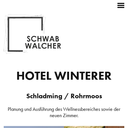
Startseite
Hauptnavigation
Zum
Kontakt
Weitere
+43 3687 22196
Inhalt
Navigation
Skip
to
content
HOTEL WINTERER
Schladming / Rohrmoos
Planung und Ausführung des Wellnessbereiches sowie der
neuen Zimmer.