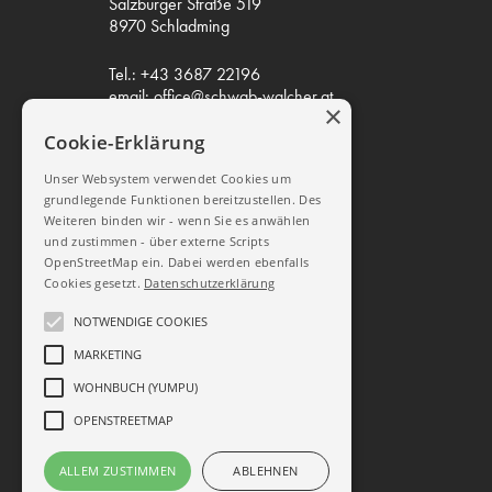
Salzburger Straße 519
8970 Schladming
Tel.:
+43 3687 22196
email:
office@schwab-walcher.at
×
Cookie-Erklärung
Mo-Do 08.00 – 12.00 / 14.00 –
18.00
Unser Websystem verwendet Cookies um
Freitag 08.00 – 12.00 / 14.00 –
grundlegende Funktionen bereitzustellen. Des
17.00
Weiteren binden wir - wenn Sie es anwählen
und zustimmen - über externe Scripts
OpenStreetMap ein. Dabei werden ebenfalls
SOCIAL MEDIA
Cookies gesetzt.
Datenschutzerklärung
NOTWENDIGE COOKIES
Schwab-Walcher Möbel
MARKETING
WOHNBUCH (YUMPU)
schwab_walcher
OPENSTREETMAP
Datenschutz
ALLEM ZUSTIMMEN
ABLEHNEN
Impressum