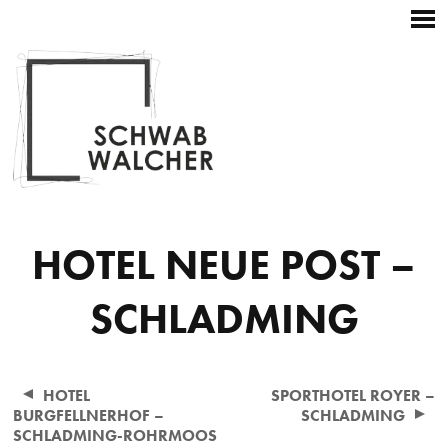
Startseite
Hauptnavigation
Zum
Kontakt
Weitere
+43 3687 22196
Inhalt
Navigation
Skip
to
content
HOTEL NEUE POST –
SCHLADMING
Beitragsnavigation
HOTEL
SPORTHOTEL ROYER –
BURGFELLNERHOF –
SCHLADMING
SCHLADMING-ROHRMOOS