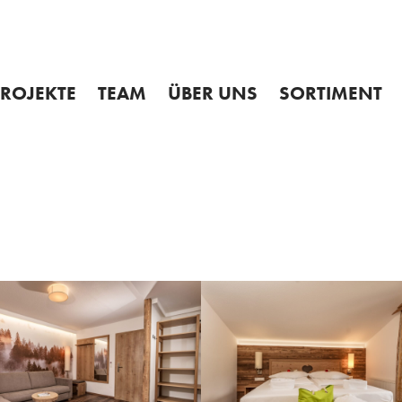
Admin
PROJEKTE
TEAM
ÜBER UNS
SORTIMENT
USWAHL
MITARBEITER
GESCHICHTE
ÜBERSICHT
ROJEKTABLAUF
JOBS
MÖBELHAUS
KÜCHEN
GEN
NNENARCHITEKTUR
LEHRBERUFE
TISCHLEREI
WOHNEN
 REFERENZEN
SO FINDEN SIE UNS
ESSEN
PARTNER
SCHLAFEN
ABVERKAUF %