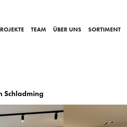
Admin
PROJEKTE
TEAM
ÜBER UNS
SORTIMENT
USWAHL
MITARBEITER
GESCHICHTE
ÜBERSICHT
ROJEKTABLAUF
JOBS
MÖBELHAUS
KÜCHEN
GEN
NNENARCHITEKTUR
LEHRBERUFE
TISCHLEREI
WOHNEN
 REFERENZEN
SO FINDEN SIE UNS
ESSEN
PARTNER
SCHLAFEN
ABVERKAUF %
in Schladming