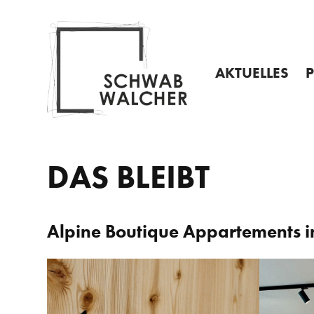
Startseite
Hauptnavigation
Zum
Kontakt
Weitere
Skip
Inhalt
Navigation
to
content
AKTUELLES
INFO
A
PROSPEKTE
P
VERANSTALTUN
I
DAS BLEIBT
–
Alpine Boutique Appartements 