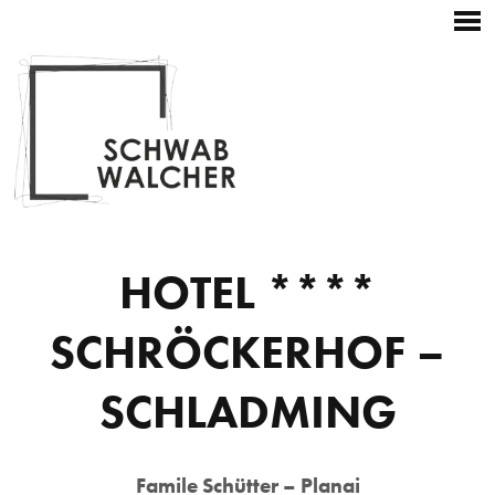
Startseite
Hauptnavigation
Zum
Kontakt
Weitere
+43 3687 22196
Inhalt
Navigation
Skip
to
content
HOTEL ****
SCHRÖCKERHOF –
SCHLADMING
Famile Schütter – Planai