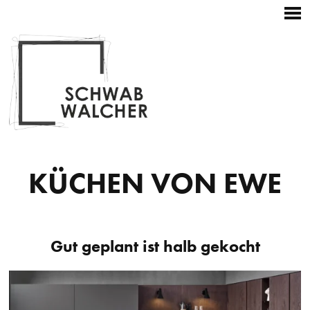
Startseite
Hauptnavigation
Zum
Kontakt
Weitere
+43 3687 22196
Inhalt
Navigation
Skip
to
content
KÜCHEN VON EWE
Gut geplant ist halb gekocht