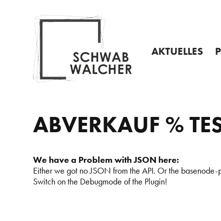
Startseite
Hauptnavigation
Zum
Kontakt
Weitere
Skip
Inhalt
Navigation
to
content
AKTUELLES
INFO
A
PROSPEKTE
P
VERANSTALTUN
I
ABVERKAUF % TES
–
We have a Problem with JSON here:
Either we got no JSON from the API. Or the basenode-p
Switch on the Debugmode of the Plugin!